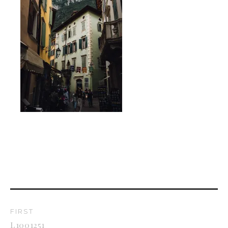
FIRST
L1001251