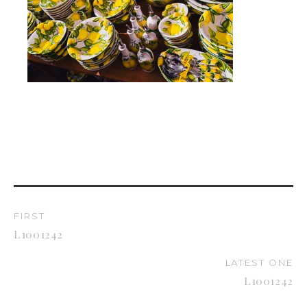
FIRST
L1001242
LATEST ONE
L1001242