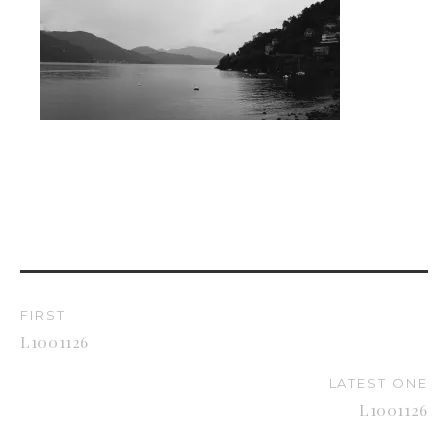
FIRST
L1001126
LATEST ONE
L1001126